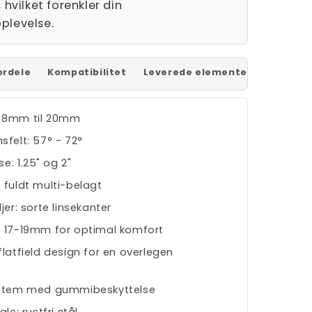
 hvilket forenkler din
plevelse.
ordele
Kompatibilitet
Leverede elementer
 8mm til 20mm
sfelt: 57° - 72°
se: 1.25" og 2"
 fuldt multi-belagt
jer: sorte linsekanter
 17-19mm for optimal komfort
flatfield design for en overlegen
ystem med gummibeskyttelse