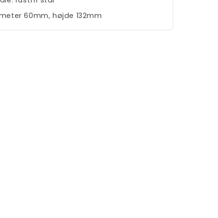
le: rustfri stål
iameter 60mm, højde 132mm