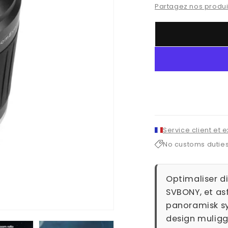
Partagez nos produit
Service client et 
No customs dutie
Optimaliser d
SVBONY, et as
panoramisk syn
design muligg