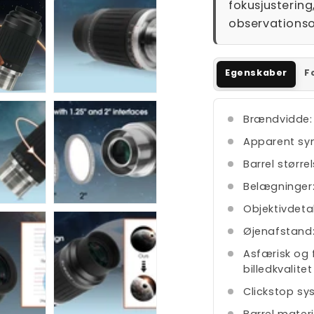
fokusjustering,
observationso
Egenskaber
F
Brændvidde:
Apparent syn
Barrel størrel
Belægninger:
Objektivdetal
Øjenafstand:
Asfærisk og 
billedkvalitet
Clickstop s