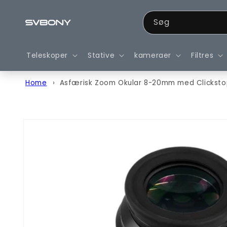
Gå til
indhold
Søg
Teleskoper
Stative
kameraer
Filtres
Home
Asfærisk Zoom Okular 8-20mm med Clicksto
Gå til
produktoplysninger