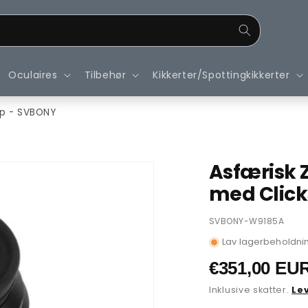
Oculaires
Tilbehør
Kikkerter/Spottingkikkerter
p - SVBONY
Asfærisk
med Click
SKU:
SVBONY-W9185A
Lav lagerbeholdnin
Normalpris
€351,00 EU
Inklusive skatter.
Le