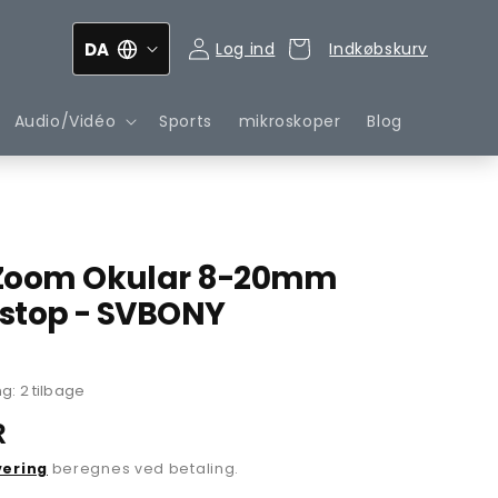
DA
Log ind
Indkøbskurv
Indkøbskurv
Audio/Vidéo
Sports
mikroskoper
Blog
 Zoom Okular 8-20mm
stop - SVBONY
g: 2 tilbage
R
vering
beregnes ved betaling.