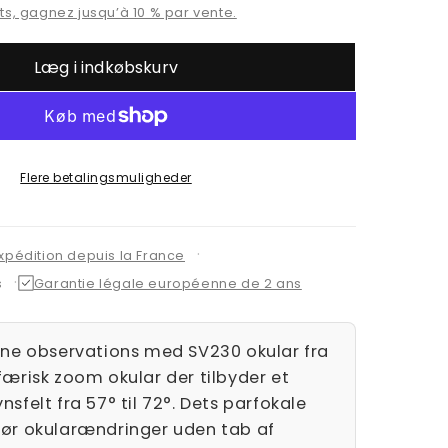
s, gagnez jusqu’à 10 % par vente.
Læg i indkøbskurv
Flere betalingsmuligheder
expédition depuis la France
s
Garantie légale européenne de 2 ans
ine observations med SV230 okular fra
færisk zoom okular der tilbyder et
sfelt fra 57° til 72°. Dets parfokale
ør okularændringer uden tab af