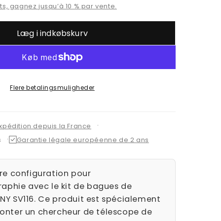
s, gagnez jusqu’à 10 % par vente.
Læg i indkøbskurv
Flere betalingsmuligheder
expédition depuis la France
s
Garantie légale européenne de 2 ans
re configuration pour
raphie avec le kit de bagues de
Y SV116. Ce produit est spécialement
nter un chercheur de télescope de