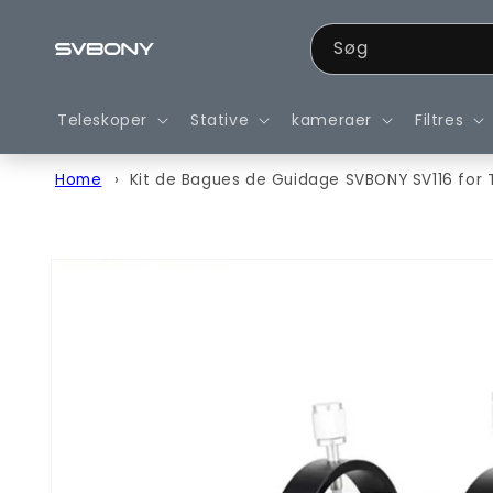
Gå til
indhold
Søg
Teleskoper
Stative
kameraer
Filtres
Home
Kit de Bagues de Guidage SVBONY SV116 for
Gå til
produktoplysninger