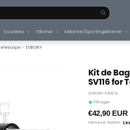
Oculaires
Tilbehør
Kikkerter/Spottingkikkerter
 Telescope - SVBONY
Kit de Ba
SV116 for
SKU:
SVBONY-F9187A
På lager
Normalpris
€42,90 EUR
Inklusive skatter.
Le