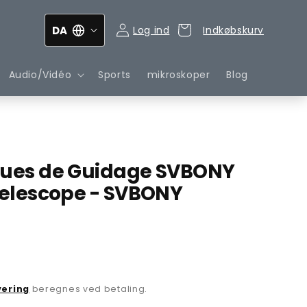
DA
Log ind
Indkøbskurv
Indkøbskurv
Audio/Vidéo
Sports
mikroskoper
Blog
gues de Guidage SVBONY
 Telescope - SVBONY
vering
beregnes ved betaling.