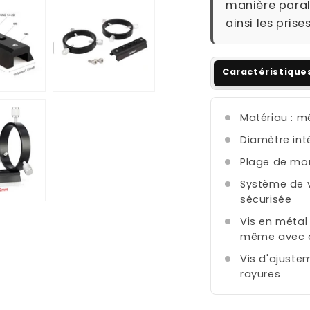
manière parall
ainsi les prise
Caractéristique
Matériau : m
Diamètre int
Plage de mo
Système de v
sécurisée
Vis en métal
même avec 
Vis d'ajustem
rayures