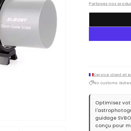
Partagez nos produit
Service client et 
No customs dutie
Optimisez vot
l'astrophotog
guidage SVBON
conçu pour mo