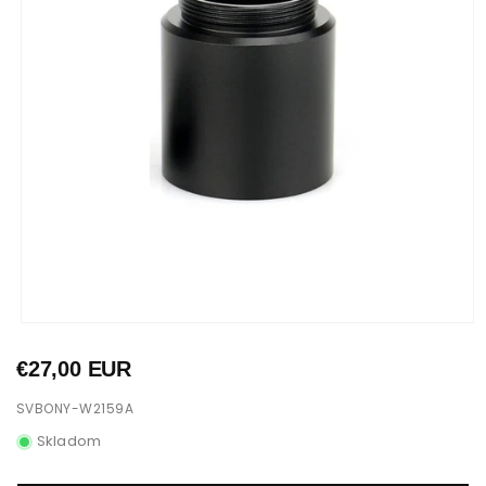
Otvoriť
médium
1
Normálna
€27,00 EUR
v
cena
modálnom
JEDNOTKA
SVBONY-W2159A
okne
SKU:
Skladom