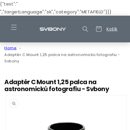
Prejsť
{"text":"
na
obsah
","targetLanguage":"sk","category":"METAFIELD"}]}
Košík
Košík
Home
Adaptér C Mount 1,25 palca na astronomickú fotografiu -
Svbony
Adaptér C Mount 1,25 palca na
astronomickú fotografiu - Svbony
Prejsť na
informácie
o
produkte