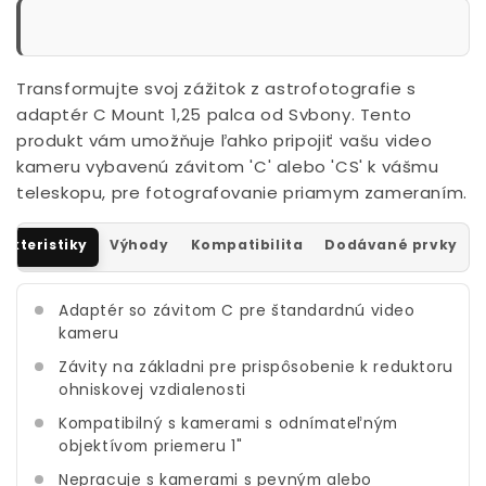
Transformujte svoj zážitok z astrofotografie s
adaptér C Mount 1,25 palca od Svbony. Tento
produkt vám umožňuje ľahko pripojiť vašu video
kameru vybavenú závitom 'C' alebo 'CS' k vášmu
teleskopu, pre fotografovanie priamym zameraním.
akteristiky
Výhody
Kompatibilita
Dodávané prvky
Adaptér so závitom C pre štandardnú video
kameru
Závity na základni pre prispôsobenie k reduktoru
ohniskovej vzdialenosti
Kompatibilný s kamerami s odnímateľným
objektívom priemeru 1"
Nepracuje s kamerami s pevným alebo