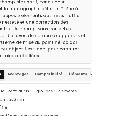
hamp plat natif, conçu pour
et la photographie céleste. Grâce à
roupes 5 éléments optimisé, il offre
e netteté et une correction des
ur tout le champ, sans correcteur
atible avec de nombreux appareils et
ystème de mise au point hélicoïdal
 cet objectif est idéal pour capturer
llaires détaillées.
s
Avantages
Compatibilité
Éléments livrés
ue : Petzval APO 3 groupes 5 éléments
ale : 203 mm
/4.5