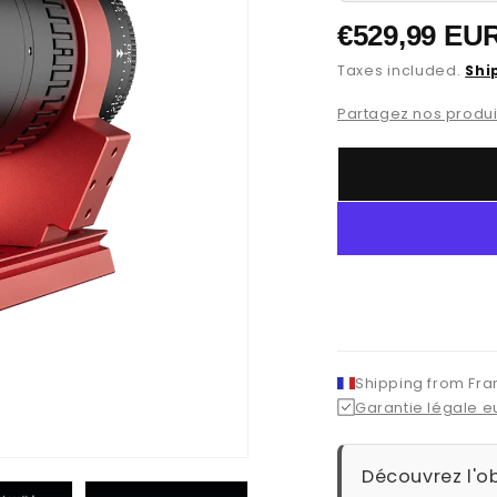
Regular
€529,99 EU
price
Taxes included.
Shi
Partagez nos produit
Shipping from Fr
Garantie légale 
Découvrez l'o