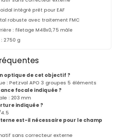
atif sans correcteur externe
oïdal intégré prêt pour EAF
tal robuste avec traitement FMC
rière : filetage M48x0,75 mâle
 : 2750 g
fréquentes
n optique de cet objectif ?
ue : Petzval APO 3 groupes 5 éléments
stance focale indiquée ?
ale : 203 mm
erture indiquée ?
/4.5
terne est-il nécessaire pour le champ
atif sans correcteur externe