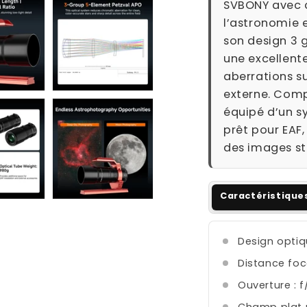
SVBONY avec c
l’astronomie 
son design 3 g
une excellent
aberrations s
externe. Comp
équipé d’un s
prêt pour EAF,
des images ste
Caractéristique
Design optiq
Distance foc
Ouverture : f