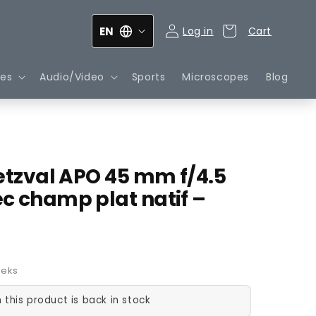
EN
Log in
Cart
Cart
pes
Audio/Video
Sports
Microscopes
Blog
Petzval APO 45 mm f/4.5
c champ plat natif –
eeks
this product is back in stock