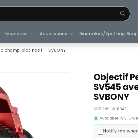
Eyepieces
Accessories
Binoculars/Spotting Sco
ec champ plat natif – SVBONY
Objectif 
SV545 ave
SVBONY
SKU:
SVBONY-W9184D
Available in 3-5 w
Notify me when 